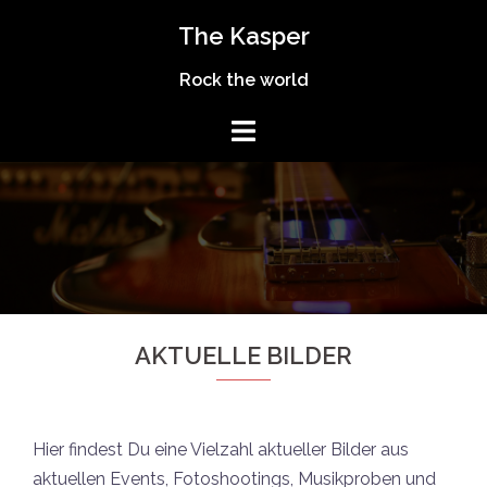
Skip
The Kasper
to
content
Rock the world
AKTUELLE BILDER
Hier findest Du eine Vielzahl aktueller Bilder aus
aktuellen Events, Fotoshootings, Musikproben und